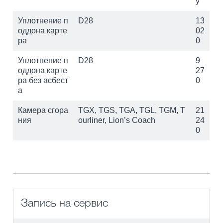
у
Уплотнение п
D28
13
оддона карте
02
ра
0
Уплотнение п
D28
9
оддона карте
27
ра без асбест
0
а
Камера сгора
TGX, TGS, TGA, TGL, TGM, T
21
ния
ourliner, Lion’s Coach
24
0
Запись на сервис