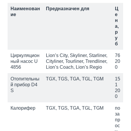
Наименован
Предназначен для
Ц
ие
е
н
а,
р
у
б
Циркуляцион
Lion’s City, Skyliner, Starliner,
76
ный насос U
Cityliner, Tourliner, Trendliner,
20
4856
Lion’s Coach, Lion’s Regio
0
Отопительны
TGX, TGS, TGA, TGL, TGM
15
й прибор D4
1
S
20
0
Калорифер
TGX, TGS, TGA, TGL, TGM
по
за
пр
ос